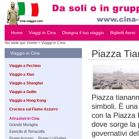
Home
Viaggi in Cina
Disegna il tuo viaggio
Biglietti Aerei
Voi siete qui:
Home
> Viaggi in Cina
Piazza Ti
Viaggio in Cina
Viaggio a Pechino
Viaggio a Xian
Viaggio a Shanghai
Viaggio a Guilin
Piazza tiananm
Viaggio a Hong Kong
simboli. È una
Crociera sul Fiume Azzurro
con la Piazza
Attrazioni in Cina
dove sorge la 
Grande Muraglia
governativi de
Esercito di Terracotta
Fiume Azzurro
Fiume Li (Guilin)