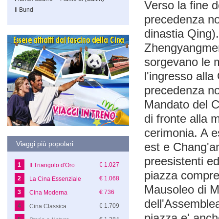
Verso la fine d
Il Bund
precedenza n
dinastia Qing).
Zhengyangmen, 
sorgevano le m
l'ingresso alla
precedenza not
Mandato del Ci
di fronte alla 
cerimonia. A 
Viaggi più popolari
est e Chang'an
preesistenti ed
1
€ 1.027
Il Triangolo d'Oro
piazza comprend
2
€ 1.068
La Cina Essenziale
Mausoleo di Ma
3
€ 736
Cina Moderna
dell'Assemblea
4
€ 1.709
Cina Classica
piazza e' anche