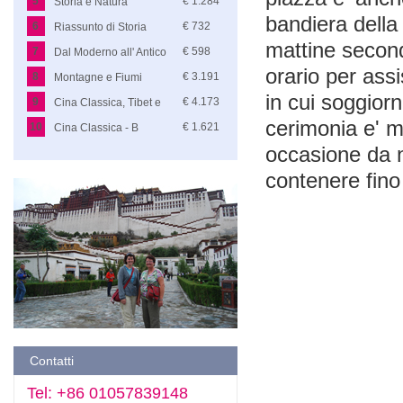
5
€ 1.284
Storia e Natura
bandiera della
6
€ 732
Riassunto di Storia
mattine second
7
€ 598
Dal Moderno all' Antico
orario per assi
8
€ 3.191
Montagne e Fiumi
in cui soggiorn
9
€ 4.173
Cina Classica, Tibet e
cerimonia e' m
Fiume Azzurro
10
€ 1.621
Cina Classica - B
occasione da n
contenere fino
Contatti
Tel: +86 01057839148