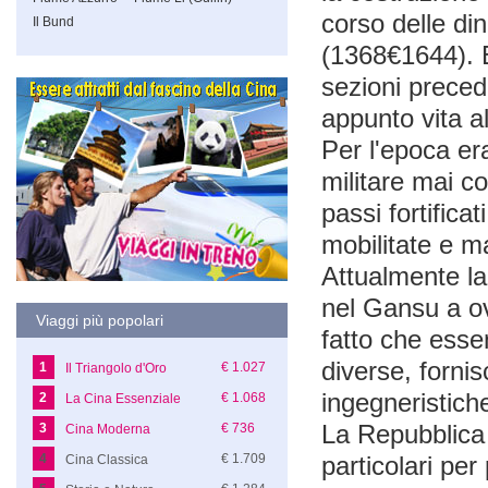
corso delle din
Il Bund
(1368€1644). E
sezioni prece
appunto vita a
Per l'epoca er
militare mai co
passi fortifica
mobilitate e m
Attualmente la
nel Gansu a ov
Viaggi più popolari
fatto che esse
diverse, fornis
1
€ 1.027
Il Triangolo d'Oro
ingegneristich
2
€ 1.068
La Cina Essenziale
La Repubblica 
3
€ 736
Cina Moderna
4
€ 1.709
particolari pe
Cina Classica