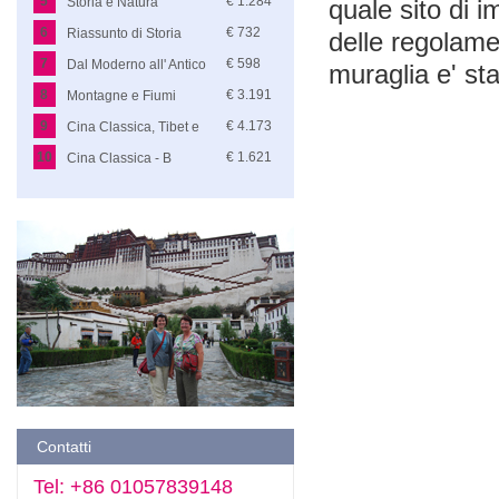
5
€ 1.284
Storia e Natura
quale sito di 
6
€ 732
Riassunto di Storia
delle regolame
7
€ 598
Dal Moderno all' Antico
muraglia e' st
8
€ 3.191
Montagne e Fiumi
9
€ 4.173
Cina Classica, Tibet e
Fiume Azzurro
10
€ 1.621
Cina Classica - B
Contatti
Tel: +86 01057839148