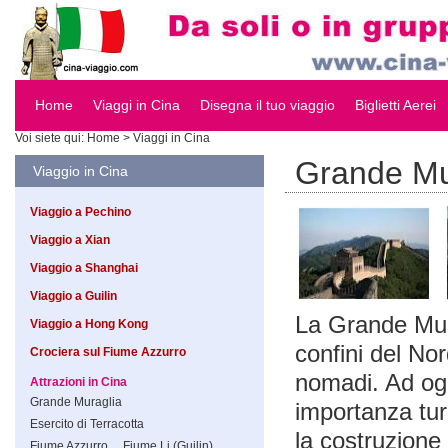
Home
Viaggi in Cina
Disegna il tuo viaggio
Biglietti Aerei
Voi siete qui:
Home
> Viaggi in Cina
Grande Mu
Viaggio in Cina
Viaggio a Pechino
Viaggio a Xian
Viaggio a Shanghai
Viaggio a Guilin
La Grande Mura
Viaggio a Hong Kong
confini del Nor
Crociera sul Fiume Azzurro
nomadi. Ad oggi
Attrazioni in Cina
Grande Muraglia
importanza tur
Esercito di Terracotta
la costruzione 
Fiume Azzurro
Fiume Li (Guilin)