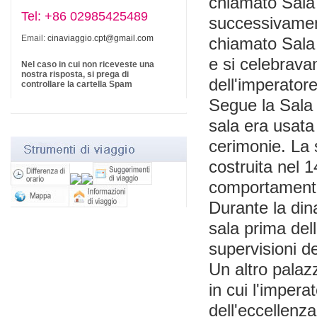
chiamato Sala 
Tel: +86 02985425489
successivamen
Email:
cinaviaggio.cpt@gmail.com
chiamato Sala d
e si celebrava
Nel caso in cui non riceveste una
nostra risposta, si prega di
dell'imperator
controllare la cartella Spam
Segue la Sala 
sala era usata 
cerimonie. La 
costruita nel
comportamento 
Durante la din
sala prima del
supervisioni d
Un altro palaz
in cui l'impera
dell'eccellenza