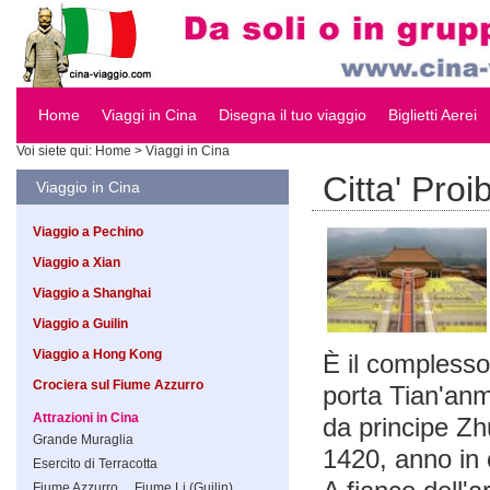
Home
Viaggi in Cina
Disegna il tuo viaggio
Biglietti Aerei
Voi siete qui:
Home
> Viaggi in Cina
Citta' Proib
Viaggio in Cina
Viaggio a Pechino
Viaggio a Xian
Viaggio a Shanghai
Viaggio a Guilin
Viaggio a Hong Kong
È il complesso 
Crociera sul Fiume Azzurro
porta Tian'an
Attrazioni in Cina
da principe Zh
Grande Muraglia
1420, anno in 
Esercito di Terracotta
Fiume Azzurro
Fiume Li (Guilin)