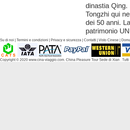
dinastia Qing. 
Tongzhi qui ne
dei 50 anni. La
patrimonio U
Su di noi
|
Termini e condizioni
|
Privacy e sicurezza
|
Contatti
|
Visto Cinese
|
Doma
Copyright © 2020 www.cina-viaggio.com. China Pleasure Tour Sede di Xian . Tutti i di