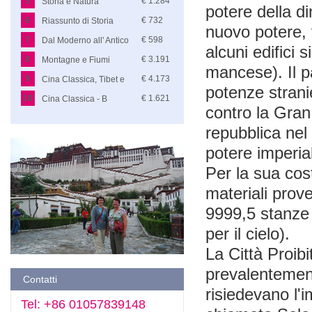
5
€ 1.284
Storia e Natura
potere della di
6
€ 732
Riassunto di Storia
nuovo potere, 
7
€ 598
Dal Moderno all' Antico
alcuni edifici 
8
€ 3.191
Montagne e Fiumi
mancese). Il p
9
€ 4.173
Cina Classica, Tibet e
potenze strani
Fiume Azzurro
10
€ 1.621
Cina Classica - B
contro la Gran
repubblica nel 
potere imperia
Per la sua cos
materiali prov
9999,5 stanze 
per il cielo).
La Città Proibi
prevalentement
Contatti
risiedevano l'i
Tel: +86 01057839148