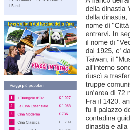
A fianco dell'a
Il Bund
della dinastia
della dinastia,
nome di "Città
entrarvi. In se
il nome di "Ve
dal 1925, e' d
Taiwan, il "Mu
all'interno so
riuscì a trasfe
truppe comunis
Viaggi più popolari
un'area di 72 
1
€ 1.027
Il Triangolo d'Oro
Fra il 1420, an
2
€ 1.068
La Cina Essenziale
fu il palazzo d
3
€ 736
Cina Moderna
contadina guida
4
€ 1.709
Cina Classica
dinastia e alla