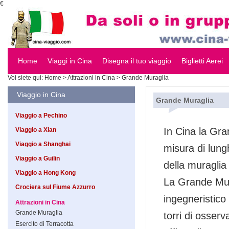
€
Home
Viaggi in Cina
Disegna il tuo viaggio
Biglietti Aerei
Voi siete qui:
Home
> Attrazioni in Cina > Grande Muraglia
Viaggio in Cina
Grande Muraglia
Viaggio a Pechino
In Cina la Gra
Viaggio a Xian
Viaggio a Shanghai
misura di lung
Viaggio a Guilin
della muraglia
Viaggio a Hong Kong
La Grande Mura
Crociera sul Fiume Azzurro
ingegneristico 
Attrazioni in Cina
Grande Muraglia
torri di osserv
Esercito di Terracotta