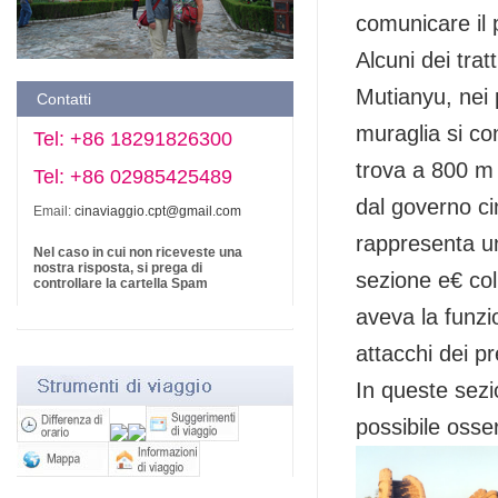
comunicare il p
Alcuni dei tra
Mutianyu, nei 
Contatti
muraglia si con
Tel: +86 18291826300
trova a 800 m 
Tel: +86 02985425489
dal governo ci
Email:
cinaviaggio.cpt@gmail.com
rappresenta u
Nel caso in cui non riceveste una
nostra risposta, si prega di
sezione e€ col
controllare la cartella Spam
aveva la funzi
attacchi dei pr
In queste sezi
possibile osse