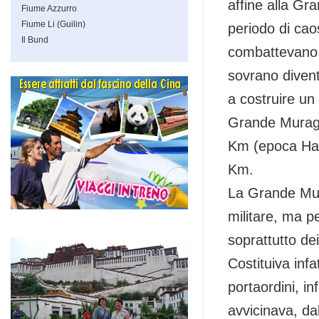
affine alla Gr
Fiume Azzurro
Fiume Li (Guilin)
periodo di caos
Il Bund
combattevano l’
sovrano divent
a costruire un
Grande Muragli
Km (epoca Han)
Km.
La Grande Mura
militare, ma pe
soprattutto dei
Costituiva infa
portaordini, i
avvicinava, da