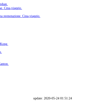
gshan.
se. Cina-viaggio.
una prenotazione. Cina-viaggio.
 Kong.
u.
Canton.
update: 2020-05-24 01:51:24