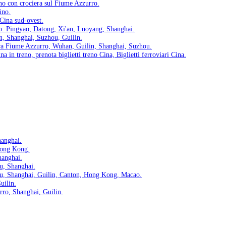
ino con crociera sul Fiume Azzurro.
ino.
Cina sud-ovest.
ino. Pingyao, Datong, Xi'an, Luoyang, Shanghai.
an, Shanghai, Suzhou, Guilin.
iera Fiume Azzurro, Wuhan, Guilin, Shanghai, Suzhou.
na in treno, prenota biglietti treno Cina, Biglietti ferroviari Cina.
hanghai.
 Hong Kong.
hanghai.
u, Shanghai.
hou, Shanghai, Guilin, Canton, Hong Kong, Macao.
uilin.
rro, Shanghai, Guilin.