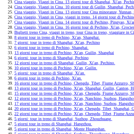
Cina viaggio, Viaggi in Cina. 13 giorni tour di Shanghai, Xi'an, Pech
Cina viaggio, Viaggi in Cina. 10 giorni tour di Guilin, Shanghai, Pech
Cina viaggio, Viaggi in Cina. 13 giorni tour Cina minoranze, Yunnan, 
Cina viaggio, Viaggi in Cina, viaggi in treno. 14 giorni tour di Pech
Cina viaggio, Viaggi in Cina. 14 giorni tour di Pechino, Pingyao, Xi'
Cina viaggio, Viaggi in Cina. 16 giorni tour di Pechino, Xi'an, Croc
Biglietti treno Cina, viaggi in treno, tour Cina in treno, viaggiare in Ci
8 giorni tour in treno di Pechino, Xi'an, Shanghai.
7 giorni: tour in treno di Shanghai, Xi'an, Pechino
6 giorni tour in treno di Pechino, Shanghai.
13 giorni tour in treno di Pechino, Xi'an, Guilin, Shanghai
6 giorni: tour in treno di Shanghai, Pechino
12 giorni tour in treno di Shanghai, Guilin, Xi'an, Pechino.
10 giorni tour in treno di Pechino, Xi'an, Guilin.
5 giorni: tour in treno di Shanghai, Xi'an.
6 giorni tour in treno di Pechino, Xi'an.
16 giorni tour in treno di Pechino, Chengdu, Tibet, Fiume Azzurro, S
13 giorni tour in treno di Pechino, Xi'an, Shanghai, Guilin, Canton,
15 giorni tour in treno di Pechino, Xi'an, Chengdu, Fiume Azzurro, S
12 giorni tour in treno di Pechino, Xi'an, Nanchino, Suzhou, Hangzho
17 giorni tour in treno di Pechino, Xi'an, Nanchino, Suzhou, Hangz
20 giorni tour in treno di Pechino, Xi'an, Chengdu, Tibet, Shanghai, G
22 giorni tour in treno di Pechino, Xi'an, Chengdu, Tibet, Fiume Azzu
5 giorni: tour in treno di Shanghai, Suzhou, Zhouzhuang.
5 giorni tour in treno di Shanghai, Hangzhou.
5 giorni tour in treno di Shanghai, Monte Huangshan.
5 giorni tour in treno di Shanghai, Suzhou, Zhouzhuang, Hangzhou.