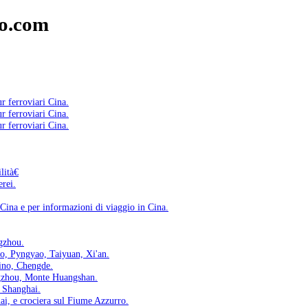
io.com
ur ferroviari Cina.
ur ferroviari Cina.
ur ferroviari Cina.
ilità€
erei.
n Cina e per informazioni di viaggio in Cina.
ngzhou.
no, Pyngyao, Taiyuan, Xi'an.
hino, Chengde.
ngzhou, Monte Huangshan.
, Shanghai.
ai, e crociera sul Fiume Azzurro.