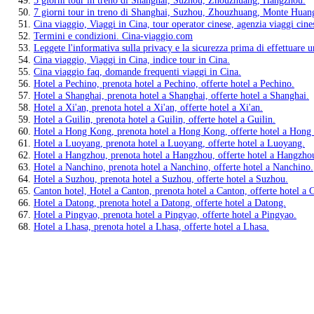
7 giorni tour in treno di Shanghai, Suzhou, Zhouzhuang, Monte Huan
Cina viaggio, Viaggi in Cina, tour operator cinese, agenzia viaggi cine
Termini e condizioni. Cina-viaggio.com
Leggete l'informativa sulla privacy e la sicurezza prima di effettuare 
Cina viaggio, Viaggi in Cina, indice tour in Cina.
Cina viaggio faq, domande frequenti viaggi in Cina.
Hotel a Pechino, prenota hotel a Pechino, offerte hotel a Pechino.
Hotel a Shanghai, prenota hotel a Shanghai, offerte hotel a Shanghai.
Hotel a Xi'an, prenota hotel a Xi'an, offerte hotel a Xi'an.
Hotel a Guilin, prenota hotel a Guilin, offerte hotel a Guilin.
Hotel a Hong Kong, prenota hotel a Hong Kong, offerte hotel a Hong
Hotel a Luoyang, prenota hotel a Luoyang, offerte hotel a Luoyang.
Hotel a Hangzhou, prenota hotel a Hangzhou, offerte hotel a Hangzho
Hotel a Nanchino, prenota hotel a Nanchino, offerte hotel a Nanchino.
Hotel a Suzhou, prenota hotel a Suzhou, offerte hotel a Suzhou.
Canton hotel, Hotel a Canton, prenota hotel a Canton, offerte hotel a 
Hotel a Datong, prenota hotel a Datong, offerte hotel a Datong.
Hotel a Pingyao, prenota hotel a Pingyao, offerte hotel a Pingyao.
Hotel a Lhasa, prenota hotel a Lhasa, offerte hotel a Lhasa.