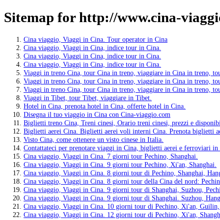
Sitemap for http://www.cina-viagg
Cina viaggio, Viaggi in Cina. Tour operator in Cina
Cina viaggio, Viaggi in Cina, indice tour in Cina.
Cina viaggio, Viaggi in Cina, indice tour in Cina.
Cina viaggio, Viaggi in Cina, indice tour in Cina.
Viaggi in treno Cina, tour Cina in treno, viaggiare in Cina in treno, to
Viaggi in treno Cina, tour Cina in treno, viaggiare in Cina in treno, to
Viaggi in treno Cina, tour Cina in treno, viaggiare in Cina in treno, to
Viaggi in Tibet, tour Tibet, viaggiare in Tibet.
Hotel in Cina, prenota hotel in Cina, offerte hotel in Cina.
Disegna il tuo viaggio in Cina con Cina-viaggio.com
Biglietti treno Cina, Treni cinesi, Orario treni cinesi, prezzi e disponib
Biglietti aerei Cina. Biglietti aerei voli interni Cina. Prenota biglietti a
Visto Cina, come ottenere un visto cinese in Italia.
Contattateci per prenotare viaggi in Cina, biglietti aerei e ferroviari i
Cina viaggio, Viaggi in Cina. 7 giorni tour Pechino, Shanghai.
Cina viaggio, Viaggi in Cina. 9 giorni tour Pechino, Xi'an, Shanghai.
Cina viaggio, Viaggi in Cina. 8 giorni tour di Pechino, Shanghai, Ha
Cina viaggio, Viaggi in Cina. 8 giorni tour della Cina del nord: Pechi
Cina viaggio, Viaggi in Cina. 9 giorni tour di Shanghai, Suzhou, Pec
Cina viaggio, Viaggi in Cina. 9 giorni tour di Shanghai. Suzhou, Ha
Cina viaggio, Viaggi in Cina. 10 giorni tour di Pechino, Xi'an, Guilin
Cina viaggio, Viaggi in Cina. 12 giorni tour di Pechino, Xi'an, Shangh